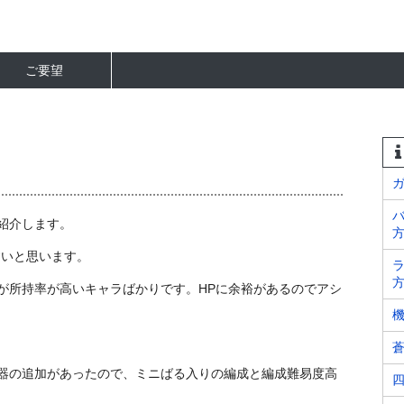
ご要望
紹介します。
すいと思います。
ラ
方
が所持率が高いキャラばかりです。HPに余裕があるのでアシ
ト武器の追加があったので、ミニばる入りの編成と編成難易度高