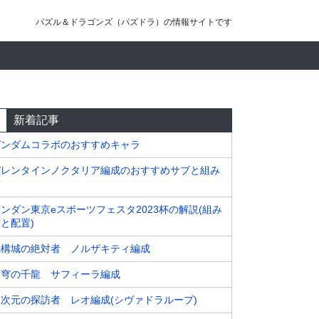
パズル＆ドラゴンズ（パズドラ）の情報サイトです
新着記事
ガンダムコラボのおすすめキャラ
バレンタインノクタリア編成のおすすめサブと組み
方
ンダン東京eスポーツフェスタ2023杯の解説(組み
と配置)
機構城の絶対者 ノルザキティ編成
蒼穹の千龍 サフィーラ編成
四次元の探訪者 レオ編成(シヴァドラループ)