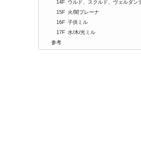
14F ウルド、スクルド、ヴェルダン
15F 火/闇プレーナ
16F 子供ミル
17F 水/木/光ミル
参考