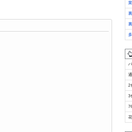
裏
通
2
3
7