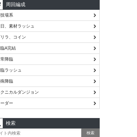
周回編成
闘技場系
曜日、素材ラッシュ
ゲリラ、コイン
臨A完結
通常降臨
降臨ラッシュ
特殊降臨
テクニカルダンジョン
レーダー
検索