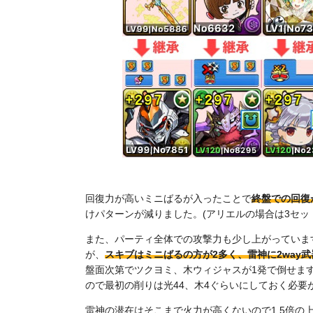
回復力が高いミニばるが入ったことで
終盤での回復
けパターンが減りました。(アリエルの場合は3セッ
また、パーティ全体での攻撃力も少し上がっていま
が、
スキブはミニばるの方が2多く、雷神に2way
盤面次第でツクヨミ、木ウィジャスが1発で倒せま
ので最初の削りは光44、木4ぐらいにしておく必要
雷神の潜在はそこまで火力が高くないので1.5倍の