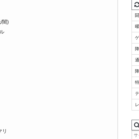
/闇)
ル
降
マリ
検