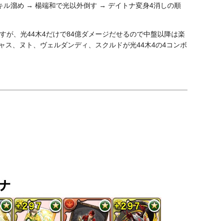
ル溜め → 楊端和で光以外倒す → デイトナ変身4消しの順
すが、光44木4だけで84億ダメージだせるので中盤以降は楽
ジャス、ヌト、ヴェルダンディ、スクルドが光44木4の4コンボ