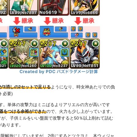
が3消しの2セットで足りる
ようになり、時女神あたりでの負
ト必要)
す。単体の攻撃力はミニばるよりアリエルの方が高いです
武器をつける余裕ができた
ので、火力も少し上がっています。
すが、子供ミルをいい盤面で攻撃すると50％以上削れて詰む
があります。
上限解放にしていますが、2倍にするとツクヨミ、木ウィジャ