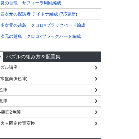
業炎の百龍 サフィーラ周回編成
四次元の探訪者 デイトナ編成 (7/5更新)
裏多次元の越鳥 クロロ×ブラックバード編成
多次元の越鳥 クロロ×ブラックバード編成
パズルの組み方＆配置集
パズル講座
常盤面(6色陣)
色陣
色陣
6盤面2色陣
花火＋固定位置変換