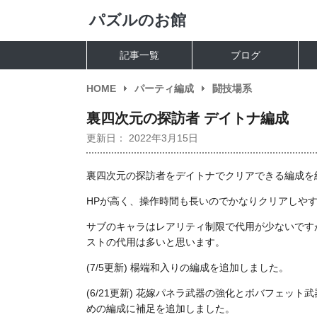
パズルのお館
記事一覧
ブログ
HOME
パーティ編成
闘技場系
裏四次元の探訪者 デイトナ編成
更新日：
2022年3月15日
裏四次元の探訪者をデイトナでクリアできる編成を
HPが高く、操作時間も長いのでかなりクリアしや
サブのキャラはレアリティ制限で代用が少ないです
ストの代用は多いと思います。
(7/5更新) 楊端和入りの編成を追加しました。
(6/21更新) 花嫁パネラ武器の強化とボバフェッ
めの編成に補足を追加しました。