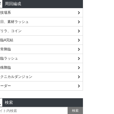
周回編成
闘技場系
曜日、素材ラッシュ
ゲリラ、コイン
臨A完結
通常降臨
降臨ラッシュ
特殊降臨
テクニカルダンジョン
レーダー
検索