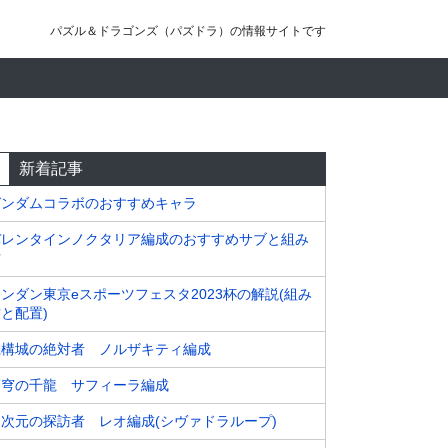
パズル＆ドラゴンズ（パズドラ）の情報サイトです
新着記事
ガンダムコラボのおすすめキャラ
バレンタインノクタリア編成のおすすめサブと組み
方
ンダン東京eスポーツフェスタ2023杯の解説(組み
と配置)
機構城の絶対者 ノルザキティ編成
蒼穹の千龍 サフィーラ編成
四次元の探訪者 レオ編成(シヴァドラループ)