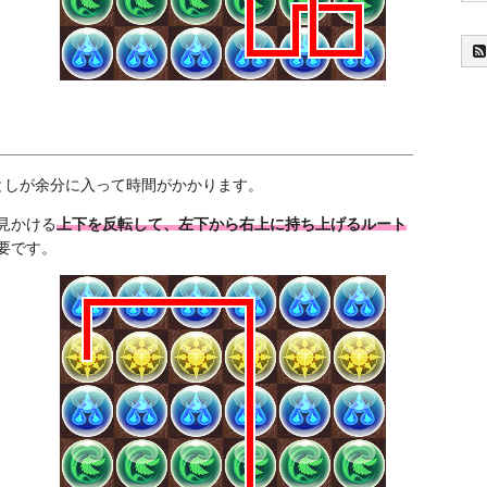
索
としが余分に入って時間がかかります。
見かける
上下を反転して、左下から右上に持ち上げるルート
要です。