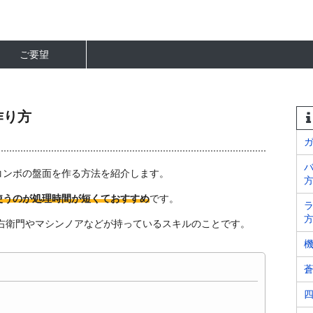
ご要望
作り方
コンボの盤面を作る方法を紹介します。
使うのが処理時間が短くておすすめ
です。
ラ
方
五右衛門やマシンノアなどが持っているスキルのことです。