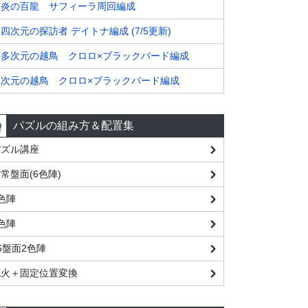
業炎の百龍 サフィーラ周回編成
四次元の探訪者 デイトナ編成 (7/5更新)
裏多次元の越鳥 クロロ×ブラックバード編成
多次元の越鳥 クロロ×ブラックバード編成
パズルの組み方＆配置集
パズル講座
常盤面(6色陣)
色陣
色陣
6盤面2色陣
花火＋固定位置変換