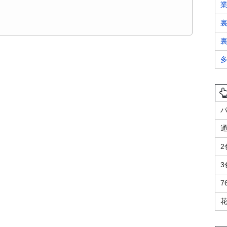
裏
通
2
3
7