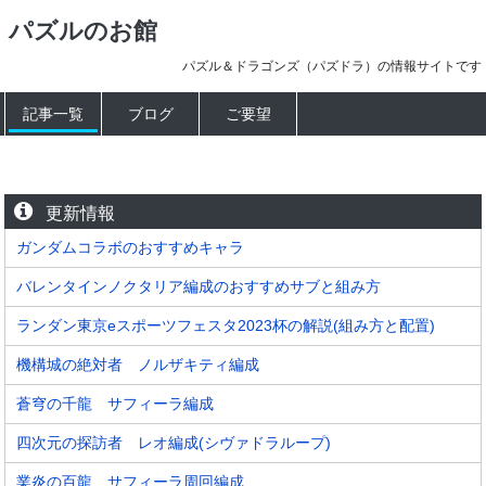
パズルのお館
パズル＆ドラゴンズ（パズドラ）の情報サイトです
記事一覧
ブログ
ご要望
更新情報
ガンダムコラボのおすすめキャラ
バレンタインノクタリア編成のおすすめサブと組み方
ランダン東京eスポーツフェスタ2023杯の解説(組み方と配置)
機構城の絶対者 ノルザキティ編成
蒼穹の千龍 サフィーラ編成
四次元の探訪者 レオ編成(シヴァドラループ)
業炎の百龍 サフィーラ周回編成